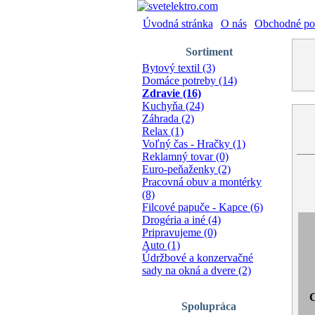
Úvodná stránka
|
O nás
|
Obchodné po
Sortiment
Bytový textil (3)
Domáce potreby (14)
Zdravie (16)
Kuchyňa (24)
Záhrada (2)
Relax (1)
Voľný čas - Hračky (1)
Reklamný tovar (0)
Euro-peňaženky (2)
Pracovná obuv a montérky
(8)
Filcové papuče - Kapce (6)
Drogéria a iné (4)
Pripravujeme (0)
Auto (1)
Údržbové a konzervačné
sady na okná a dvere (2)
C
Spolupráca