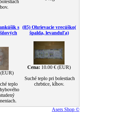
bolestiach
ĺbov.
ankúšik s
(85) Ohrievacie vrecúško(
ešňových
špalda, levanduľa)
Cena:
10.00 € (EUR)
 (EUR)
Suché teplo pri bolestiach
ché teplo
chrbtice, kĺbov.
pohybového
 studený
aneniach.
Asers Shop ©