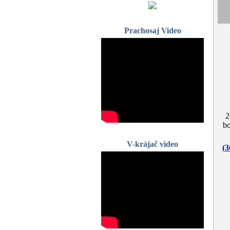
Prachosaj Video
2
bo
V-krájač video
(3