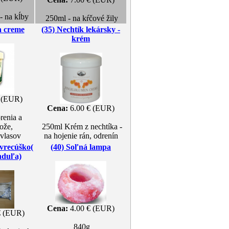
- na kĺby
250ml - na kŕčové žily
a creme
(35) Nechtík lekársky -
krém
 (EUR)
Cena:
6.00 € (EUR)
renia a
ože,
250ml Krém z nechtíka -
vlasov
na hojenie rán, odrenín
 vrecúško(
(40) Soľná lampa
nduľa)
Cena:
4.00 € (EUR)
€ (EUR)
840g