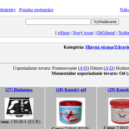
dmienky
|
Ponuka spolupráce
Nákup
[
eShop
|
Nový tovar
|
Obľúbené
|
Najle
Kategória:
Hlavná strana
/
Zdravi
Usporiadanie tovaru: Pomenovanie (
A
\
D
) Dátum (
A
\
D
) Hodnot
Momentálne usporiadanie tovaru: Od (
(27) Biolampa
(28) Konský gél
(29) Konsk
ena:
139.00 € (EUR)
Cena:
7.00 €
Cena:
7.00 € (EUR)