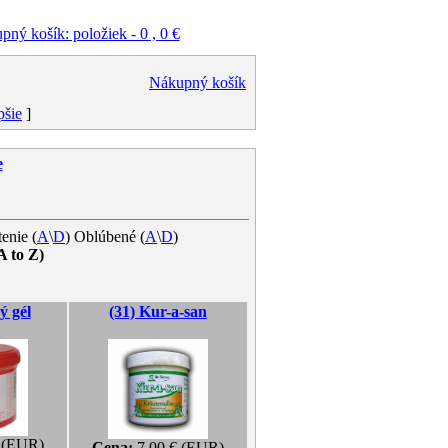
ný košík: položiek - 0 , 0 €
Nákupný košík
pšie
]
e
enie (
A
\
D
) Oblúbené (
A
\
D
)
A to Z)
ý gél
(31) Kur-a-san
 (EUR)
Cena:
7.00 € (EUR)