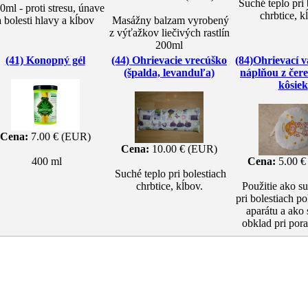
Suché teplo pri 
ml - proti stresu, únave
chrbtice, k
a bolesti hlavy a kĺbov
Masážny balzam vyrobený
z výťažkov liečivých rastlín
200ml
(41) Konopný gél
(44) Ohrievacie vrecúško
(84)Ohrievací v
(špalda, levanduľa)
náplňou z čer
kôsiek
Cena:
7.00 € (EUR)
Cena:
10.00 € (EUR)
400 ml
Cena:
5.00 €
Suché teplo pri bolestiach
chrbtice, kĺbov.
Použitie ako su
pri bolestiach 
aparátu a ako
obklad pri por