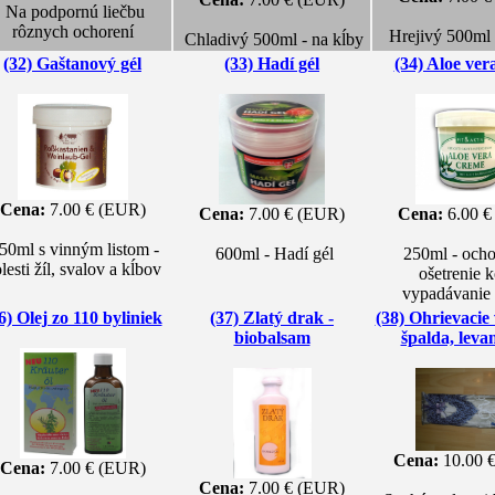
Na podpornú liečbu
rôznych ochorení
Hrejivý 500ml 
Chladivý 500ml - na kĺby
(32) Gaštanový gél
(33) Hadí gél
(34) Aloe ver
Cena:
7.00 € (EUR)
Cena:
7.00 € (EUR)
Cena:
6.00 €
50ml s vinným listom -
600ml - Hadí gél
250ml - ocho
lesti žíl, svalov a kĺbov
ošetrenie k
vypadávanie 
6) Olej zo 110 byliniek
(37) Zlatý drak -
(38) Ohrievacie
biobalsam
špalda, leva
Cena:
10.00 
Cena:
7.00 € (EUR)
Cena:
7.00 € (EUR)