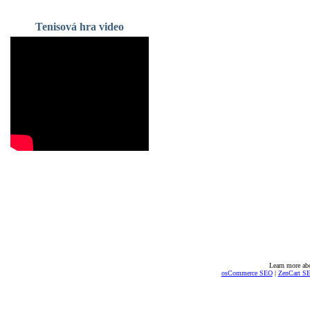
Tenisová hra video
Learn more ab
osCommerce SEO
|
ZenCart S