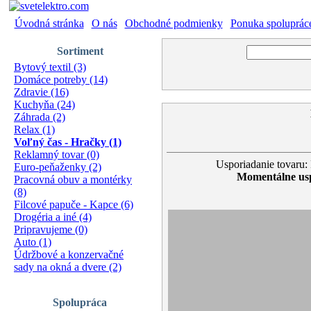
Úvodná stránka
|
O nás
|
Obchodné podmienky
|
Ponuka spoluprác
Sortiment
Bytový textil (3)
Domáce potreby (14)
Zdravie (16)
Kuchyňa (24)
Záhrada (2)
Relax (1)
Voľný čas - Hračky (1)
Reklamný tovar (0)
Usporiadanie tovaru:
Euro-peňaženky (2)
Momentálne usp
Pracovná obuv a montérky
(8)
Filcové papuče - Kapce (6)
Drogéria a iné (4)
Pripravujeme (0)
Auto (1)
Údržbové a konzervačné
sady na okná a dvere (2)
Spolupráca