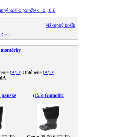
ný košík: položiek - 0 , 0 €
Nákupný košík
pšie
]
 montérky
enie (
A
\
D
) Oblúbené (
A
\
D
)
idA
 pánske
(155) Gumofilc
€ (EUR)
Cena:
25.00 € (EUR)