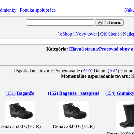
dmienky
|
Ponuka spolupráce
Nákup
[
eShop
|
Nový tovar
|
Obľúbené
|
Najle
Kategória:
Hlavná strana
/
Pracovná obuv a
Usporiadanie tovaru: Pomenovanie (
A
\
D
) Dátum (
A
\
D
) Hodnot
Momentálne usporiadanie tovaru: l
(151) Baganže
(152) Baganže - zateplené
(154) Gumáky
Cena:
25.00 € (EUR)
Cena:
28.00 € (EUR)
Cena:
19.00 