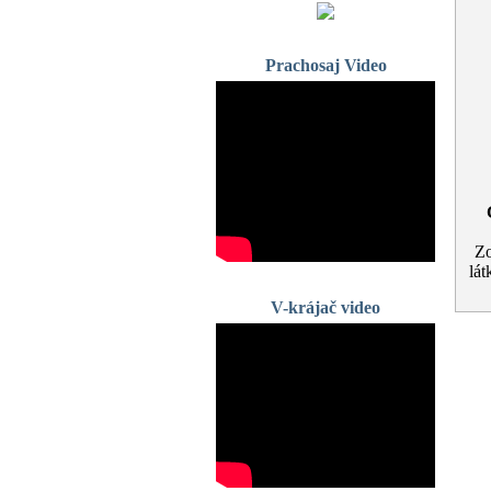
Prachosaj Video
Zo
lá
V-krájač video