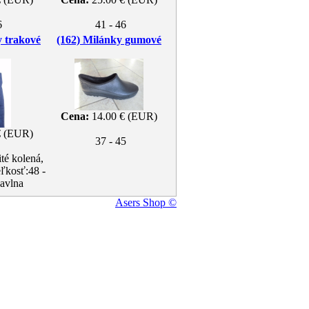
6
41 - 46
y trakové
(162) Milánky gumové
Cena:
14.00 € (EUR)
€ (EUR)
37 - 45
té kolená,
ľkosť:48 -
avlna
Asers Shop ©