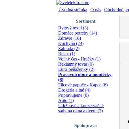
Úvodná stránka
|
O nás
|
Obchodné po
Sortiment
Bytový textil (3)
Domáce potreby (14)
Zdravie (16)
Kuchyňa (24)
Záhrada (2)
Relax (1)
Voľný čas - Hračky (1)
Reklamný tovar (0)
Euro-peňaženky (2)
Pracovná obuv a montérky
(8)
Filcové papuče - Kapce (6)
Drogéria a iné (4)
Pripravujeme (0)
Auto (1)
Údržbové a konzervačné
sady na okná a dvere (2)
Spolupráca