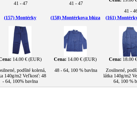
41 - 47
41 - 47
41 - 4
(157) Montérky
(158) Montérkova blúza
(161) Montérk
Cena:
14.00 € (EUR)
Cena:
14.00 € (EUR)
Cena:
18.00 
silnené, podšité kolená,
48 - 64, 100 % bavlna
Zosilnené, podši
tka 140g/m2 Veľkosť: 48
látka 140g/m2 Ve
- 64, 100% bavlna
64, 100 % b