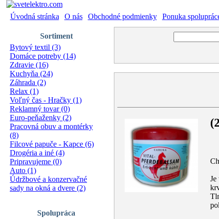
Úvodná stránka
|
O nás
|
Obchodné podmienky
|
Ponuka spoluprác
Sortiment
Bytový textil (3)
Domáce potreby (14)
Zdravie (16)
Kuchyňa (24)
Záhrada (2)
Relax (1)
Voľný čas - Hračky (1)
Reklamný tovar (0)
Euro-peňaženky (2)
(
Pracovná obuv a montérky
(8)
Filcové papuče - Kapce (6)
Drogéria a iné (4)
Ch
Pripravujeme (0)
Auto (1)
Je
Údržbové a konzervačné
kr
sady na okná a dvere (2)
Tl
po
Spolupráca