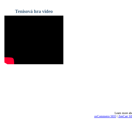
Tenisová hra video
Learn more ab
osCommerce SEO
|
ZenCart S