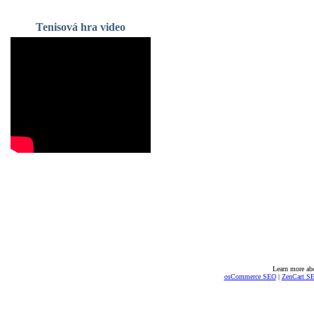
Tenisová hra video
Learn more ab
osCommerce SEO
|
ZenCart S