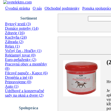
Úvodná stránka
|
O nás
|
Obchodné podmienky
|
Ponuka spoluprác
Sortiment
Bytový textil (3)
Domáce potreby (14)
Zdravie (16)
Kuchyňa (24)
Záhrada (2)
Relax (1)
Voľný čas - Hračky (1)
Reklamný tovar (0)
Euro-peňaženky (2)
(
Pracovná obuv a montérky
(8)
Filcové papuče - Kapce (6)
Drogéria a iné (4)
Hr
Pripravujeme (0)
Auto (1)
Je
Údržbové a konzervačné
ap
sady na okná a dvere (2)
vm
kĺ
Spolupráca
po