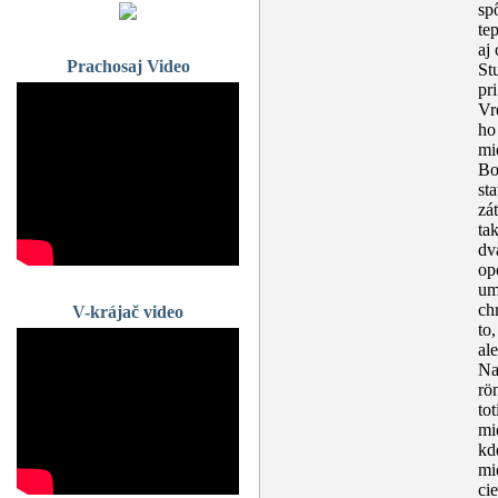
sp
te
aj
Prachosaj Video
St
pr
Vr
ho
mi
Bo
st
zá
ta
dv
op
um
ch
V-krájač video
to
al
Na
rö
to
mi
kd
mi
ci