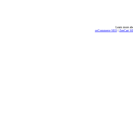
Learn more ab
osCommerce SEO
|
ZenCart S