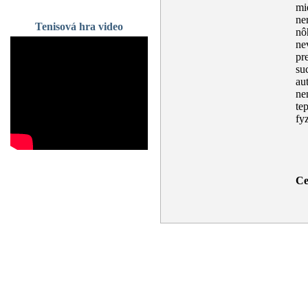
mi
ne
Tenisová hra video
nô
ne
pr
su
au
ne
te
fy
Ce