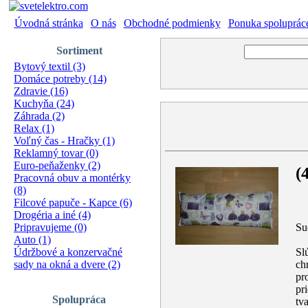
Úvodná stránka
|
O nás
|
Obchodné podmienky
|
Ponuka spoluprác
Sortiment
Bytový textil (3)
Domáce potreby (14)
Zdravie (16)
Kuchyňa (24)
Záhrada (2)
Relax (1)
Voľný čas - Hračky (1)
Reklamný tovar (0)
Euro-peňaženky (2)
(
Pracovná obuv a montérky
(8)
Filcové papuče - Kapce (6)
Drogéria a iné (4)
Su
Pripravujeme (0)
Auto (1)
Sl
Údržbové a konzervačné
ch
sady na okná a dvere (2)
pr
pr
Spolupráca
tv