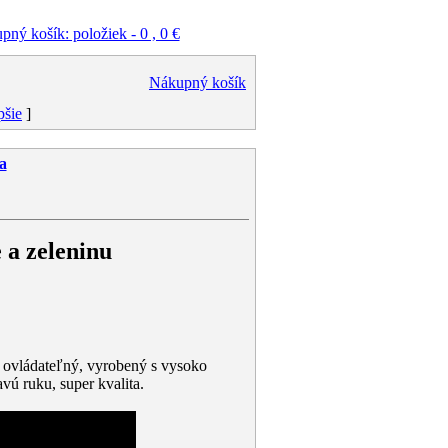
ný košík: položiek - 0 , 0 €
Nákupný košík
pšie
]
a
 a zeleninu
o ovládateľný, vyrobený s vysoko
avú ruku, super kvalita.