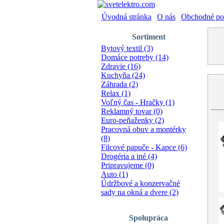
Úvodná stránka
|
O nás
|
Obchodné po
Sortiment
Bytový textil (3)
Domáce potreby (14)
Zdravie (16)
Kuchyňa (24)
Záhrada (2)
Relax (1)
Voľný čas - Hračky (1)
Reklamný tovar (0)
Euro-peňaženky (2)
Pracovná obuv a montérky
(8)
Filcové papuče - Kapce (6)
Drogéria a iné (4)
Pripravujeme (0)
Auto (1)
Údržbové a konzervačné
sady na okná a dvere (2)
Spolupráca