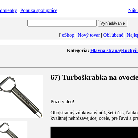
dmienky
|
Ponuka spolupráce
Nákup
[
eShop
|
Nový tovar
|
Obľúbené
|
Najle
Kategória:
Hlavná strana
/
Kuchyň
67) Turboškrabka na ovocie
Pozri video!
Obojstranný zúbkovaný nôž, šetrí čas, ľahk
kvalitnej nehrdzavejúcej ocele, pre ľavú a pr