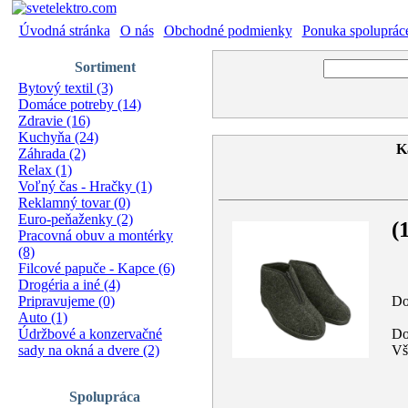
Úvodná stránka
|
O nás
|
Obchodné podmienky
|
Ponuka spoluprác
Sortiment
Bytový textil (3)
Domáce potreby (14)
Zdravie (16)
Kuchyňa (24)
K
Záhrada (2)
Relax (1)
Voľný čas - Hračky (1)
Reklamný tovar (0)
Euro-peňaženky (2)
(
Pracovná obuv a montérky
(8)
Filcové papuče - Kapce (6)
Drogéria a iné (4)
Do
Pripravujeme (0)
Auto (1)
Do
Údržbové a konzervačné
Vš
sady na okná a dvere (2)
Spolupráca