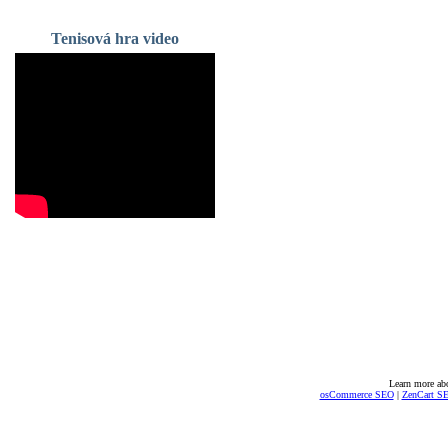
Tenisová hra video
Learn more ab
osCommerce SEO
|
ZenCart S