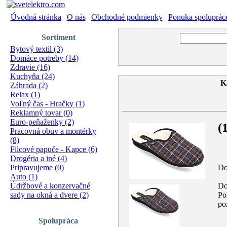
Úvodná stránka
|
O nás
|
Obchodné podmienky
|
Ponuka spoluprác
Sortiment
Bytový textil (3)
Domáce potreby (14)
Zdravie (16)
Kuchyňa (24)
K
Záhrada (2)
Relax (1)
Voľný čas - Hračky (1)
Reklamný tovar (0)
Euro-peňaženky (2)
(
Pracovná obuv a montérky
(8)
Filcové papuče - Kapce (6)
Drogéria a iné (4)
Do
Pripravujeme (0)
Auto (1)
Do
Údržbové a konzervačné
Po
sady na okná a dvere (2)
po
Spolupráca