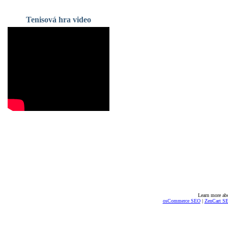
Tenisová hra video
Learn more ab
osCommerce SEO
|
ZenCart S